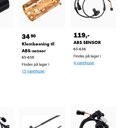
119
,-
34
90
ABS SENSOR
Klembøsning til
65-636
ABS-sensor
Findes på lager i
65-650
4
varehuse
Findes på lager i
15
varehuse