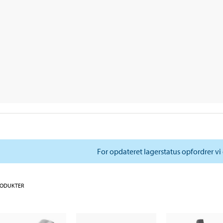
For opdateret lagerstatus opfordrer vi 
RODUKTER