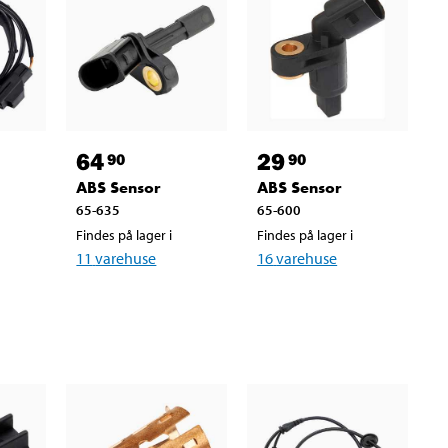
64
29
90
90
ABS Sensor
ABS Sensor
65-635
65-600
Findes på lager i
Findes på lager i
11
varehuse
16
varehuse