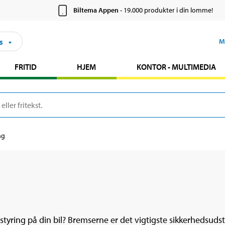
Biltema Appen
- 19.000 produkter i din lomme!
s
M
FRITID
HJEM
KONTOR - MULTIMEDIA
ng
tyring på din bil? Bremserne er det vigtigste sikkerhedsudsty