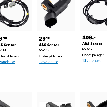
109
,-
9
29
90
90
ABS Sensor
S Sensor
ABS Sensor
65-617
-618
65-605
Findes på lager i
des på lager i
Findes på lager i
15
varehuse
varehuse
17
varehuse