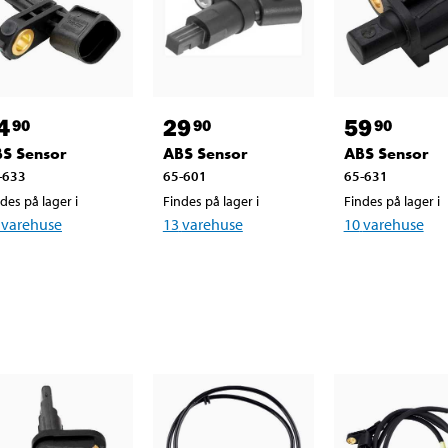
4
29
59
90
90
90
S Sensor
ABS Sensor
ABS Sensor
-633
65-601
65-631
des på lager i
Findes på lager i
Findes på lager i
varehuse
13
varehuse
10
varehuse