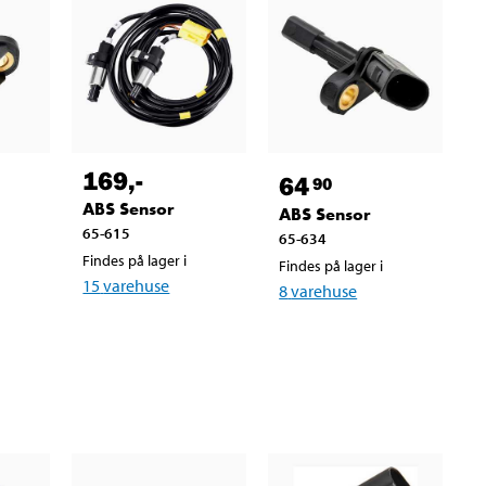
169
,-
64
90
ABS Sensor
ABS Sensor
65-615
65-634
Findes på lager i
Findes på lager i
15
varehuse
8
varehuse