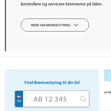
kontrollere og servicere bremserne på bilen.
MERE OM BREMSESTYRING
Find
Bremsestyring
til din bil
34
P
DK