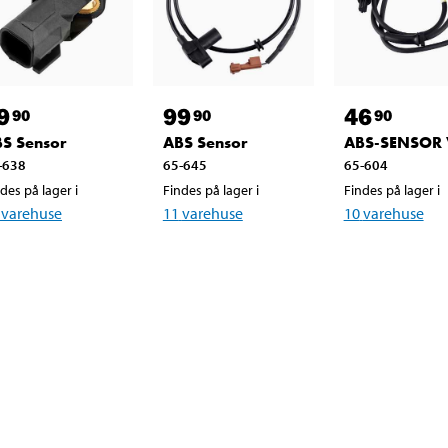
9
99
46
90
90
90
S Sensor
ABS Sensor
ABS-SENSOR
-638
65-645
65-604
des på lager i
Findes på lager i
Findes på lager i
varehuse
11
varehuse
10
varehuse