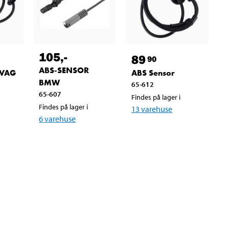
105
,-
89
90
ABS-SENSOR
 VAG
ABS Sensor
BMW
65-612
65-607
Findes på lager i
Findes på lager i
13
varehuse
6
varehuse