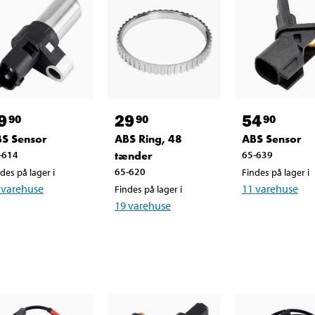
9
29
54
90
90
90
S Sensor
ABS Ring, 48
ABS Sensor
-614
tænder
65-639
65-620
des på lager i
Findes på lager i
varehuse
11
varehuse
Findes på lager i
19
varehuse