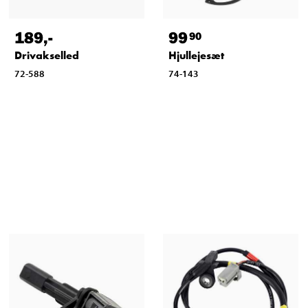
189
,-
99
90
Drivakselled
Hjullejesæt
72-588
74-143