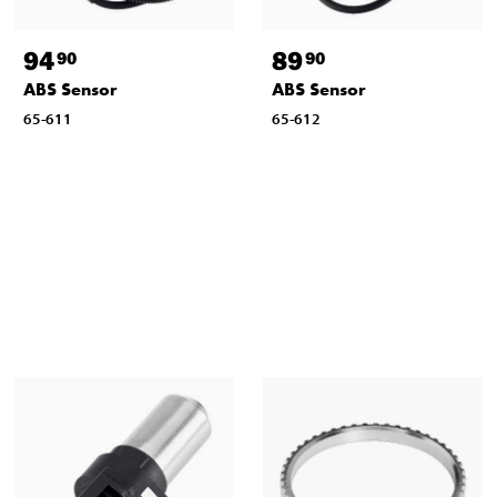
94
89
90
90
ABS Sensor
ABS Sensor
65-611
65-612