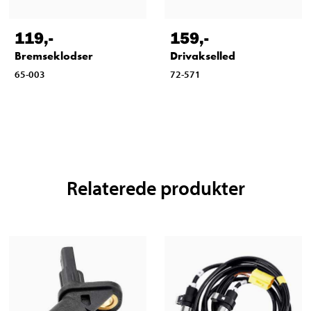
119
,-
159
,-
Bremseklodser
Drivakselled
65-003
72-571
Relaterede produkter