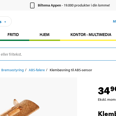
Biltema Appen
- 19.000 produkter i din lomme!
s
M
FRITID
HJEM
KONTOR - MULTIMEDIA
Bremsestyring
ABS-følere
Klembøsning til ABS-sensor
34
9
Ekskl. mom
Klemb