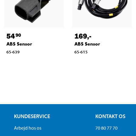
54
169
,-
90
ABS Sensor
ABS Sensor
65-639
65-615
KUNDESERVICE
KONTAKT OS
Arbejd hos os
70 80 77 70