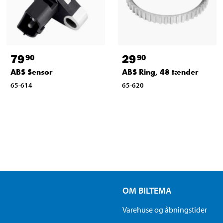
79
29
90
90
ABS Sensor
ABS Ring, 48 tænder
65-614
65-620
OM BILTEMA
Varehuse og åbningstider