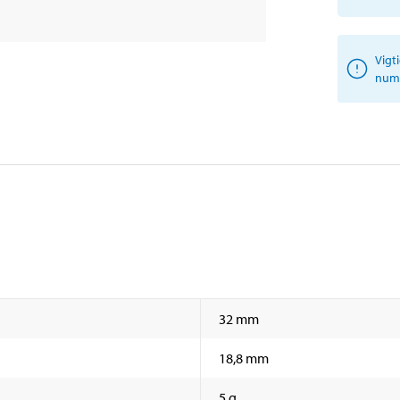
Vigt
numm
32 mm
18,8 mm
5 g