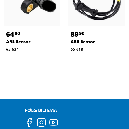
64
89
90
90
ABS Sensor
ABS Sensor
65-634
65-618
FØLG BILTEMA