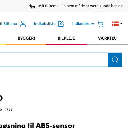
Mit Biltema
- En nem måde at være kunde hos os!
it Biltema
Indkøbsliste
Indkøbskurv
BYGGERI
BILPLEJE
VÆRKTØJ
0
s
:
27
92
øsning til ABS-sensor