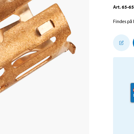
Art
.
65-6
Findes på l