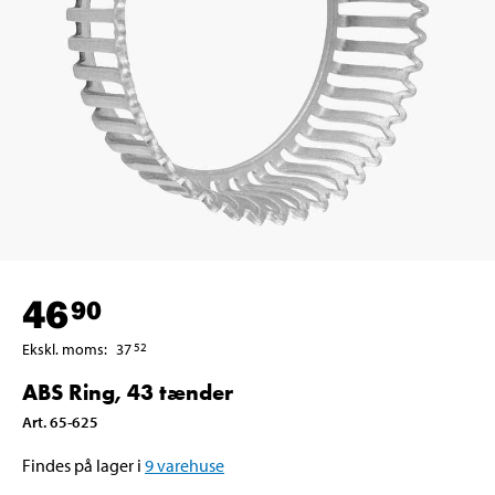
46
90
Ekskl. moms
:
37
52
ABS Ring, 43 tænder
Art
.
65-625
Findes på lager i
9
varehuse