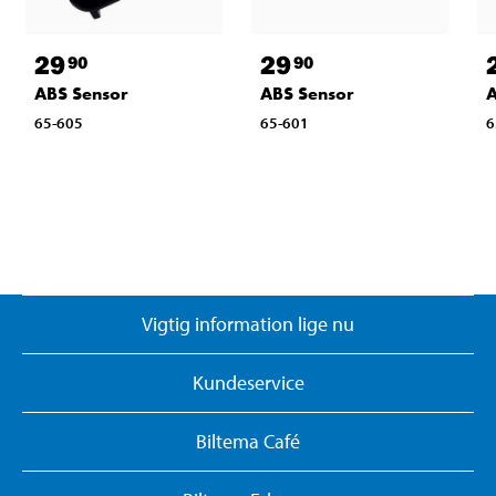
29
29
90
90
ABS Sensor
ABS Sensor
A
65-605
65-601
6
Vigtig information lige nu
Kundeservice
Biltema Café