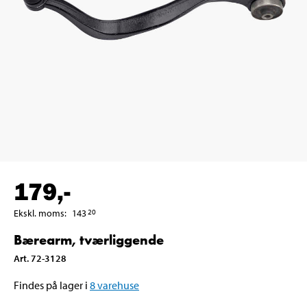
179
,-
Ekskl. moms
:
143
20
Bærearm, tværliggende
Art
.
72-3128
Findes på lager i
8
varehuse