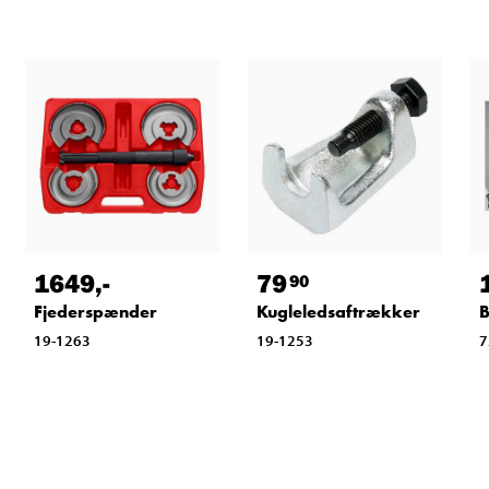
1649
,-
79
90
Fjederspænder
Kugleledsaftrækker
19-1263
19-1253
7