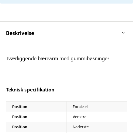
Beskrivelse
Tværliggende bærearm med gummibøsninger.
Teknisk specifikation
Position
Foraksel
Position
Venstre
Position
Nederste