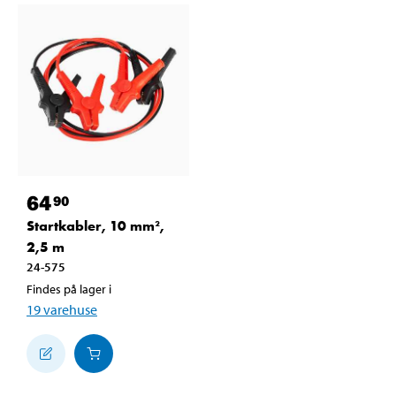
64
90
Startkabler, 10 mm²,
2,5 m
24-575
Findes på lager i
19
varehuse