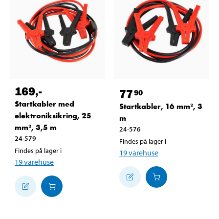
169
,-
77
90
Startkabler med
Startkabler, 16 mm², 3
elektroniksikring, 25
m
mm², 3,5 m
24-576
24-579
Findes på lager i
Findes på lager i
19
varehuse
19
varehuse