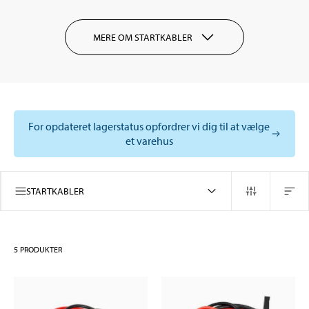
MERE OM STARTKABLER
For opdateret lagerstatus opfordrer vi dig til at vælge
et varehus
STARTKABLER
5
PRODUKTER