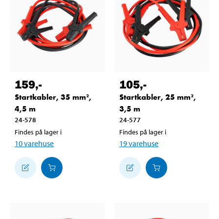
159
,-
105
,-
Startkabler, 35 mm²,
Startkabler, 25 mm²,
4,5 m
3,5 m
24-578
24-577
Findes på lager i
Findes på lager i
10
varehuse
19
varehuse