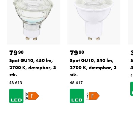
79
79
90
90
Spot GU10, 450 lm,
Spot GU10, 540 lm,
S
2700 K, dæmpbar, 3
2700 K, dæmpbar, 3
stk.
stk.
4
48-613
48-617