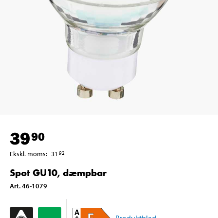
39
90
Ekskl. moms
:
31
92
Spot GU10, dæmpbar
Art
.
46-1079
Produktblad