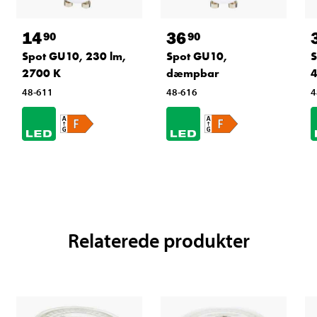
14
36
90
90
Spot GU10, 230 lm,
Spot GU10,
S
2700 K
dæmpbar
48-611
48-616
4
Relaterede produkter