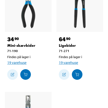
34
64
90
90
Mini-skævbider
Ligebider
71-190
71-271
Findes på lager i
Findes på lager i
19
varehuse
19
varehuse