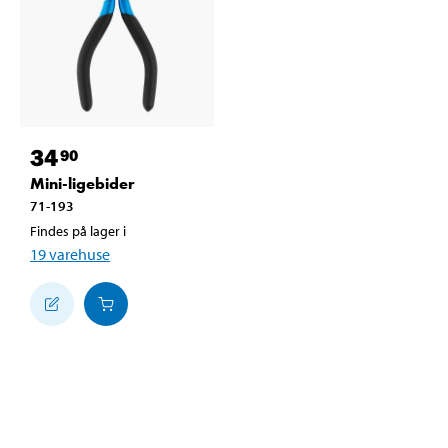
34
90
Mini-ligebider
71-193
Findes på lager i
19
varehuse