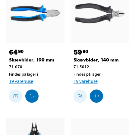
64
59
90
90
Skævbider, 190 mm
Skævbider, 140 mm
71-070
71-5012
Findes på lager i
Findes på lager i
19
varehuse
19
varehuse