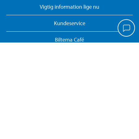
Vigtig information lige nu
Kundeservice
Biltema Café
Biltema Erhverv
Om Biltema
Arbejd hos os
Vores koncept
Biltemakort
Persondatapolitik