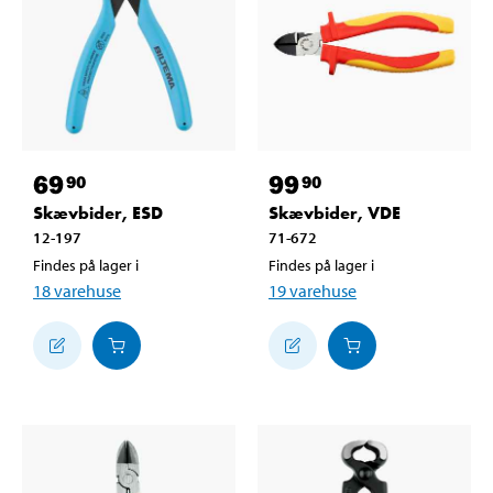
69
99
90
90
Skævbider, ESD
Skævbider, VDE
12-197
71-672
Findes på lager i
Findes på lager i
18
varehuse
19
varehuse