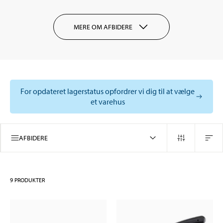
MERE OM AFBIDERE
For opdateret lagerstatus opfordrer vi dig til at vælge
et varehus
AFBIDERE
9
PRODUKTER