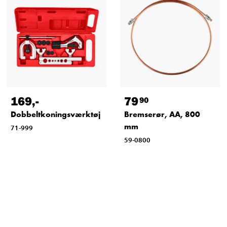
169
,-
79
90
Dobbeltkoningsværktøj
Bremserør, AA, 800
mm
71-999
59-0800