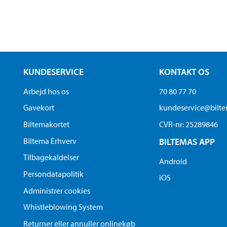
KUNDESERVICE
KONTAKT OS
Arbejd hos os
70 80 77 70
Gavekort
kundeservice@bilt
Biltemakortet
CVR-nr: 25289846
Biltema Erhverv
BILTEMAS APP
Tilbagekaldelser
Android
Persondatapolitik
iOS
Administrer cookies
Whistleblowing System
Returner eller annuller onlinekøb