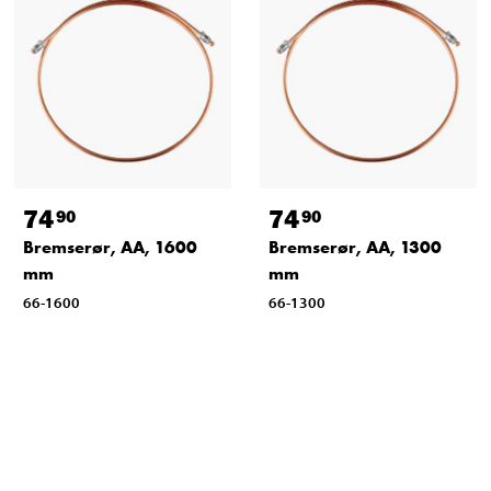
74
74
90
90
Bremserør, AA, 1600
Bremserør, AA, 1300
mm
mm
66-1600
66-1300