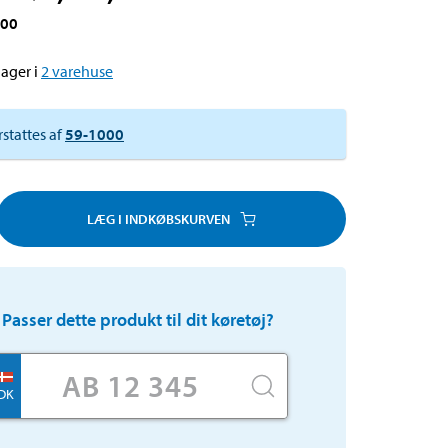
000
ager i
2
varehuse
rstattes af
59-1000
LÆG I INDKØBSKURVEN
Passer dette produkt til dit køretøj?
DK