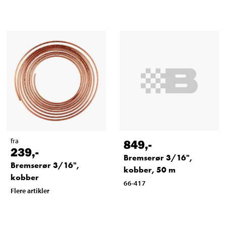
fra
849
,-
239
,-
Bremserør 3/16",
Bremserør 3/16",
kobber, 50 m
kobber
66-417
Flere artikler