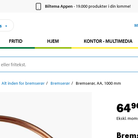
Biltema Appen
- 19.000 produkter i din lomme!
s
M
FRITID
HJEM
KONTOR - MULTIMEDIA
Alt inden for bremserør
Bremserør
Bremserør, AA, 1000 mm
64
9
Ekskl. mom
Brems