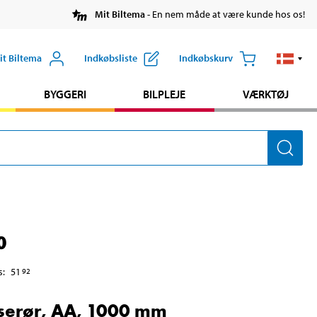
Mit Biltema
- En nem måde at være kunde hos os!
it Biltema
Indkøbsliste
Indkøbskurv
BYGGERI
BILPLEJE
VÆRKTØJ
0
s
:
51
92
erør, AA, 1000 mm