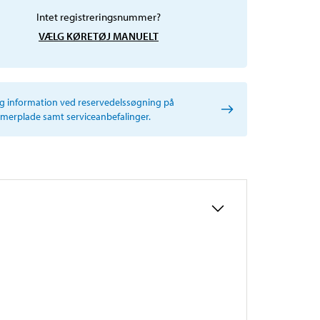
Intet registreringsnummer?
VÆLG KØRETØJ MANUELT
ig information ved reservedelssøgning på
erplade samt serviceanbefalinger.