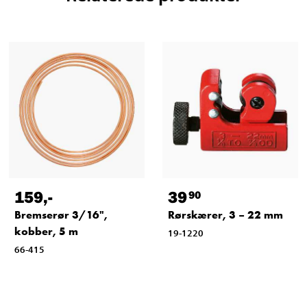
159
,-
39
90
Bremserør 3/16",
Rørskærer, 3 – 22 mm
kobber, 5 m
19-1220
66-415