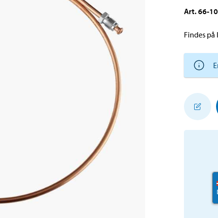
Art
.
66-1
Findes på l
E