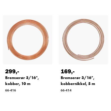
299
,-
169
,-
Bremserør 3/16",
Bremserør 3/16",
kobber, 10 m
kobbernikkel, 5 m
66-416
66-414