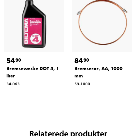
54
84
90
90
Bremsevæske DOT 4, 1
Bremserør, AA, 1000
liter
mm
34-063
59-1000
Relaterede produkter