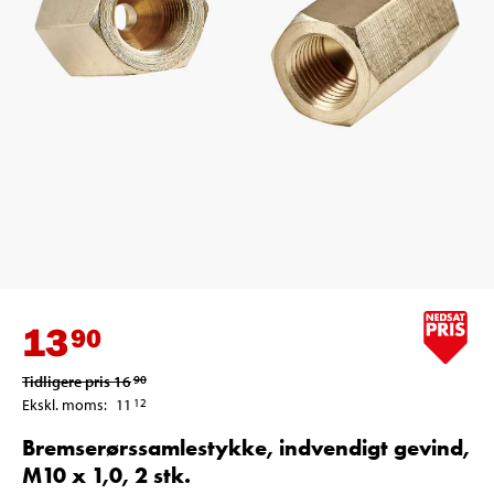
13
90
Tidligere pris
16
90
Ekskl. moms
:
11
12
Bremserørssamlestykke, indvendigt gevind,
M10 x 1,0, 2 stk.