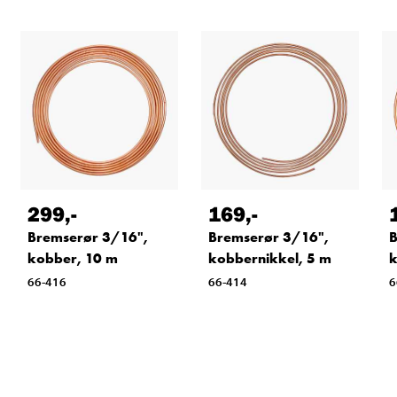
299
,-
169
,-
Bremserør 3/16",
Bremserør 3/16",
B
kobber, 10 m
kobbernikkel, 5 m
k
66-416
66-414
6