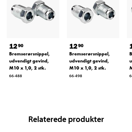
12
12
90
90
Bremserørsnippel,
Bremserørsnippel,
B
udvendigt gevind,
udvendigt gevind,
u
M10 x 1,0, 2 stk.
M10 x 1,0, 2 stk.
M
66-488
66-498
6
Relaterede produkter