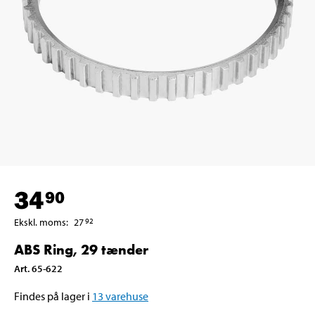
34
90
Ekskl. moms
:
27
92
ABS Ring, 29 tænder
Art
.
65-622
Findes på lager i
13
varehuse