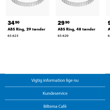
34
29
90
90
ABS Ring, 29 tænder
ABS Ring, 48 tænder
65-623
65-620
6
Vigtig information lige nu
Kundeservice
Biltema Café