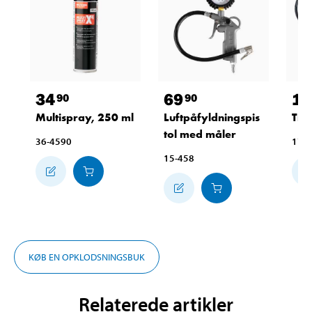
34
69
12
90
90
Multispray, 250 ml
Luftpåfyldningspis
Try
tol med måler
36-4590
17-
15-458
KØB EN OPKLODSNINGSBUK
Relaterede artikler