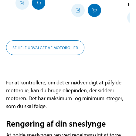
10-
SE HELE UDVALGET AF MOTOROLIER
For at kontrollere, om det er nødvendigt at påfylde
motorolie, kan du bruge oliepinden, der sidder i
motoren. Det har maksimum- og minimum-streger,
som du skal følge.
Rengøring af din sneslynge
At holde sneslyngen ren ved regelmæssigt at tørre