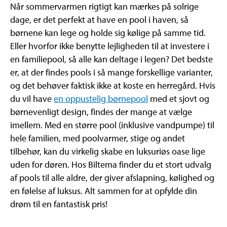
Når sommervarmen rigtigt kan mærkes på solrige
dage, er det perfekt at have en pool i haven, så
børnene kan lege og holde sig kølige på samme tid.
Eller hvorfor ikke benytte lejligheden til at investere i
en familiepool, så alle kan deltage i legen? Det bedste
er, at der findes pools i så mange forskellige varianter,
og det behøver faktisk ikke at koste en herregård. Hvis
du vil have
en oppustelig børnepool
med et sjovt og
børnevenligt design, findes der mange at vælge
imellem. Med en større pool (inklusive vandpumpe) til
hele familien, med poolvarmer, stige og andet
tilbehør, kan du virkelig skabe en luksuriøs oase lige
uden for døren. Hos Biltema finder du et stort udvalg
af pools til alle aldre, der giver afslapning, kølighed og
en følelse af luksus. Alt sammen for at opfylde din
drøm til en fantastisk pris!