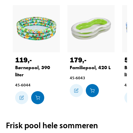
119
,-
179
,-
59
Børnepool, 390
Familiepool, 420 L
Bør
liter
liter
45-6043
45-6044
45-
Frisk pool hele sommeren