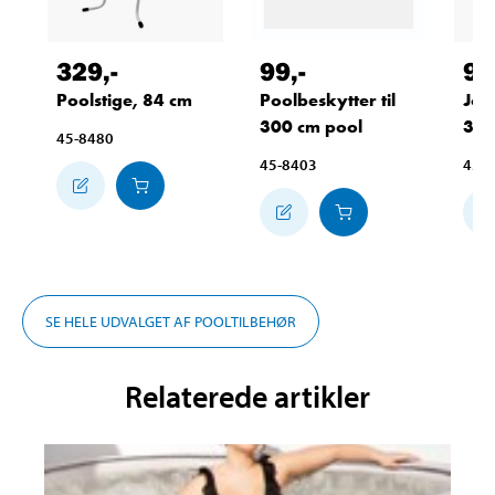
329
,-
99
,-
99
Poolstige, 84 cm
Poolbeskytter til
Jord
300 cm pool
300
45-8480
45-8403
45-
SE HELE UDVALGET AF POOLTILBEHØR
Relaterede artikler