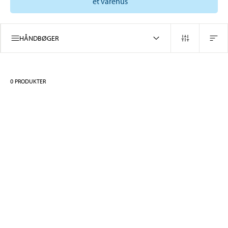
et varehus
HÅNDBØGER
0
PRODUKTER