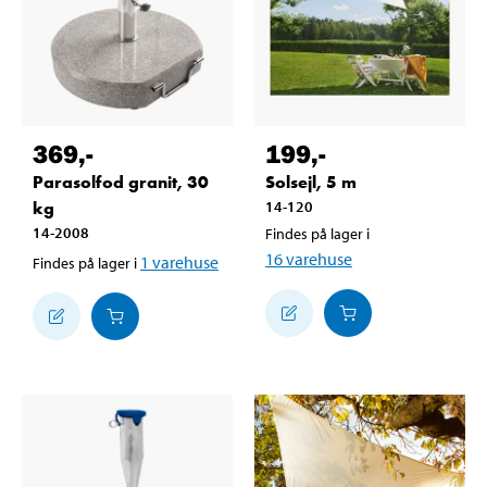
369
,-
199
,-
Parasolfod granit, 30
Solsejl, 5 m
kg
14-120
14-2008
Findes på lager i
16
varehuse
1
varehuse
Findes på lager i