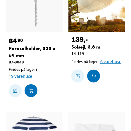
139
,-
64
90
Solsejl, 3,6 m
Parasolholder, 535 x
14-119
69 mm
6
varehuse
Findes på lager i
87-8048
Findes på lager i
19
varehuse