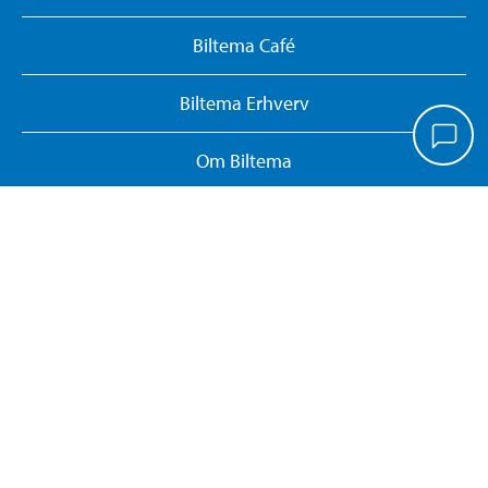
Biltema Café
Biltema Erhverv
Om Biltema
Arbejd hos os
Vores koncept
Biltemakort
Persondatapolitik
Whistleblower System