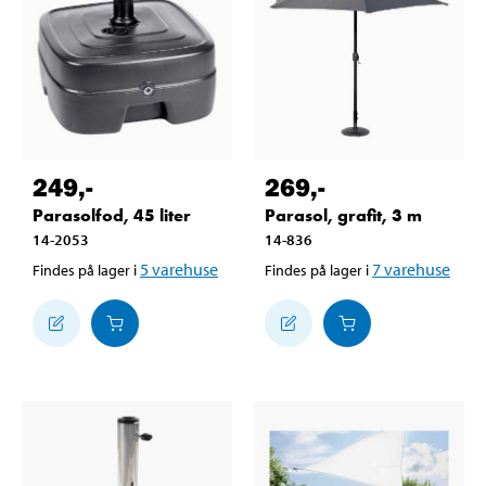
249
,-
269
,-
Parasolfod, 45 liter
Parasol, grafit, 3 m
14-2053
14-836
5
varehuse
7
varehuse
Findes på lager i
Findes på lager i