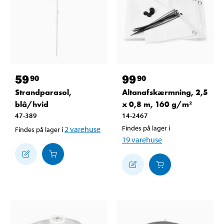
59
99
90
90
Strandparasol,
Altanafskærmning, 2,5
blå/hvid
x 0,8 m, 160 g/m²
47-389
14-2467
Findes på lager i
2
varehuse
Findes på lager i
19
varehuse