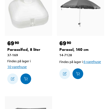
69
69
90
90
Parasolfod, 8 liter
Parasol, 140 cm
37-169
14-7128
Findes på lager i
6
varehuse
Findes på lager i
10
varehuse