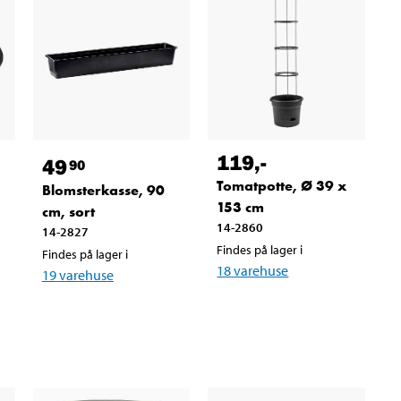
119
,-
49
90
Tomatpotte, Ø 39 x
Blomsterkasse, 90
153 cm
cm, sort
14-2860
14-2827
Findes på lager i
Findes på lager i
18
varehuse
19
varehuse