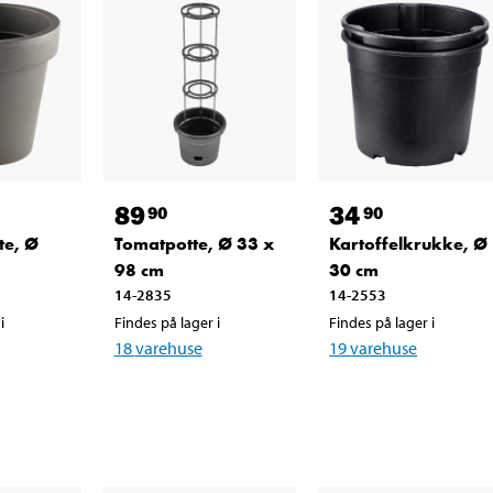
89
34
90
90
te, Ø
Tomatpotte, Ø 33 x
Kartoffelkrukke, Ø
98 cm
30 cm
14-2835
14-2553
i
Findes på lager i
Findes på lager i
18
varehuse
19
varehuse