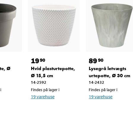
19
89
90
90
te, Ø
Hvid plasturtepotte,
Lysegrå letvægts
Ø 15,5 cm
urtepotte, Ø 30 cm
14-2592
14-2432
i
Findes på lager i
Findes på lager i
19
varehuse
19
varehuse