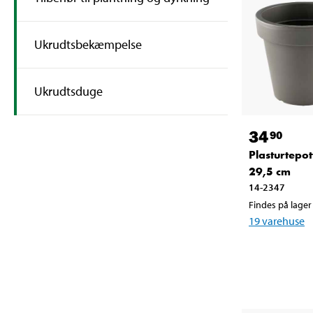
Ukrudtsbekæmpelse
Ukrudtsduge
34
90
Plasturtepot
29,5 cm
14-2347
Findes på lager 
19
varehuse