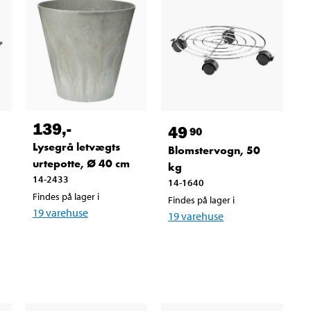
139
,-
49
90
Lysegrå letvægts
Blomstervogn, 50
urtepotte, Ø 40 cm
kg
14-2433
14-1640
Findes på lager i
Findes på lager i
19
varehuse
19
varehuse