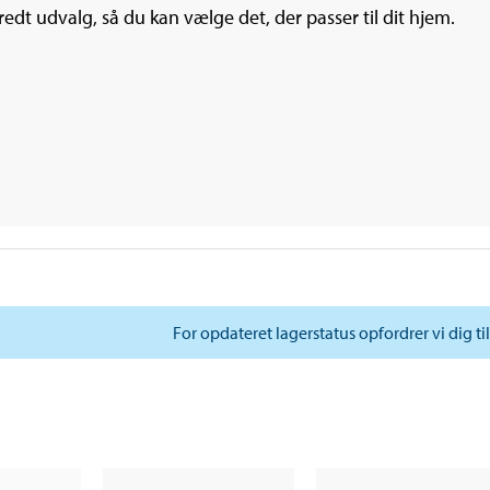
redt udvalg, så du kan vælge det, der passer til dit hjem.
For opdateret lagerstatus opfordrer vi dig ti