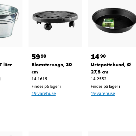
59
14
90
90
 liter
Blomstervogn, 30
Urtepottebund, Ø
cm
27,5 cm
14-1615
14-2552
i
Findes på lager i
Findes på lager i
19
varehuse
19
varehuse