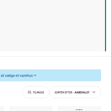
l at vælge et varehus
TILPASSE
SORTÉR EFTER
-
ANBEFALET