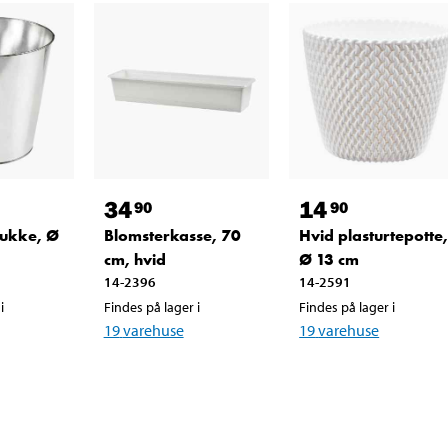
34
14
90
90
rukke, Ø
Blomsterkasse, 70
Hvid plasturtepotte
cm, hvid
Ø 13 cm
14-2396
14-2591
i
Findes på lager i
Findes på lager i
19
varehuse
19
varehuse