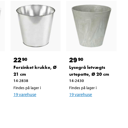
22
29
90
90
,
Forzinket krukke, Ø
Lysegrå letvægts
21 cm
urtepotte, Ø 20 cm
14-2838
14-2430
Findes på lager i
Findes på lager i
19
varehuse
19
varehuse