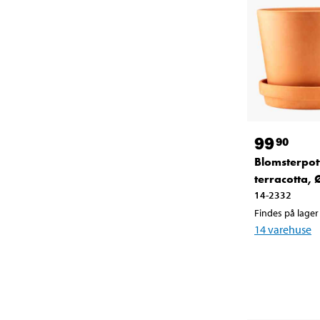
99
90
Blomsterpot
terracotta,
14-2332
Findes på lager 
14
varehuse