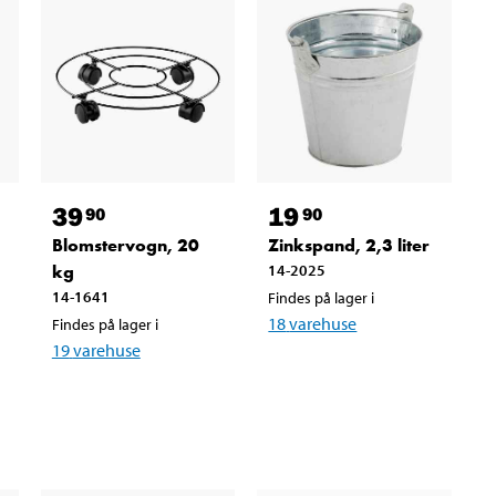
39
19
90
90
Blomstervogn, 20
Zinkspand, 2,3 liter
kg
14-2025
14-1641
Findes på lager i
18
varehuse
Findes på lager i
19
varehuse