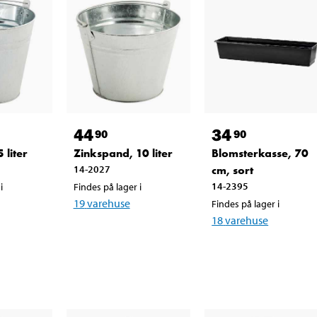
44
34
90
90
 liter
Zinkspand, 10 liter
Blomsterkasse, 70
14-2027
cm, sort
14-2395
i
Findes på lager i
19
varehuse
Findes på lager i
18
varehuse