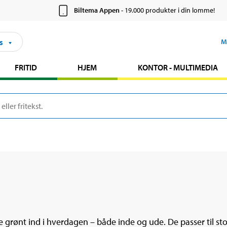
Biltema Appen
- 19.000 produkter i din lomme!
s
M
FRITID
HJEM
KONTOR - MULTIMEDIA
rønt ind i hverdagen – både inde og ude. De passer til stort