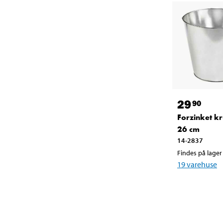
29
90
Forzinket k
26 cm
14-2837
Findes på lager 
19
varehuse