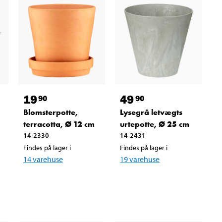
19
49
90
90
Blomsterpotte,
Lysegrå letvægts
terracotta, Ø 12 cm
urtepotte, Ø 25 cm
14-2330
14-2431
Findes på lager i
Findes på lager i
14
varehuse
19
varehuse