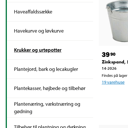
Haveaffaldssække
Havekurve og løvkurve
Krukker og urtepotter
39
90
Zinkspand, 5
Plantejord, bark og lecakugler
14-2026
Findes på lager 
19
varehuse
Plantekasser, højbede og tilbehør
Plantenæring, vækstnæring og
gødning
Tilbehør til plantning og dyrkning