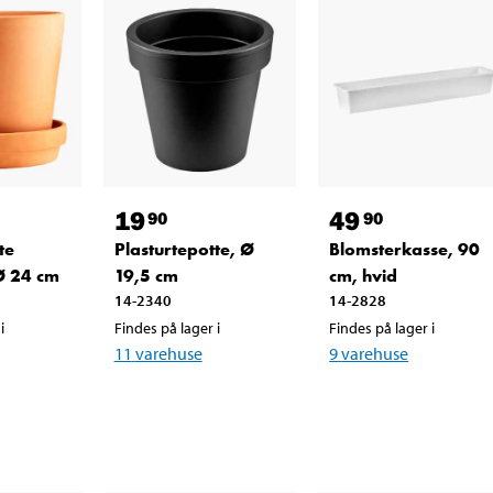
19
49
90
90
te
Plasturtepotte, Ø
Blomsterkasse, 90
 Ø 24 cm
19,5 cm
cm, hvid
14-2340
14-2828
i
Findes på lager i
Findes på lager i
11
varehuse
9
varehuse