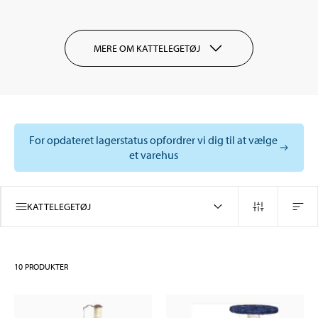
MERE OM KATTELEGETØJ
For opdateret lagerstatus opfordrer vi dig til at vælge
et varehus
KATTELEGETØJ
10
PRODUKTER