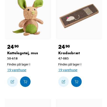
24
24
90
90
Kattelegetøj, mus
Kradsebræt
50-618
47-085
Findes på lager i
Findes på lager i
19
varehuse
19
varehuse