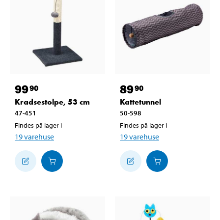
99
89
90
90
Kradsestolpe, 53 cm
Kattetunnel
47-451
50-598
Findes på lager i
Findes på lager i
19
varehuse
19
varehuse