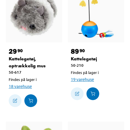
29
89
90
90
Kattelegetøj,
Kattelegetøj
optrækkelig mus
50-210
50-617
Findes på lager i
19
varehuse
Findes på lager i
18
varehuse