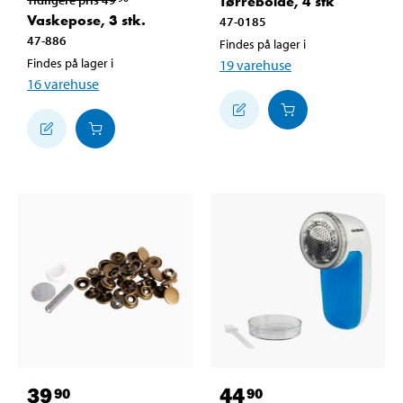
Tørrebolde, 4 stk
Vaskepose, 3 stk.
47-0185
47-886
Findes på lager i
Findes på lager i
19
varehuse
16
varehuse
39
44
90
90