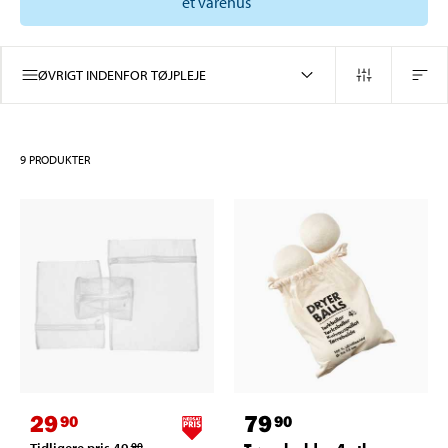
et varehus
ØVRIGT INDENFOR TØJPLEJE
9
PRODUKTER
29
79
90
90
Tidligere pris
49
90