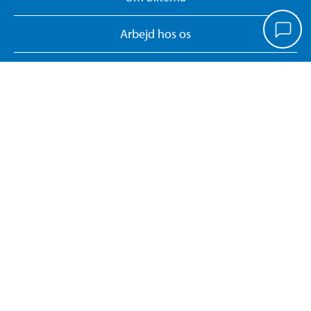
Arbejd hos os
Vores koncept
Biltemakort
Persondatapolitik
Whistleblower System
Giv feedback på hjemmesiden
Administrer cookies
Dokumentsøgning