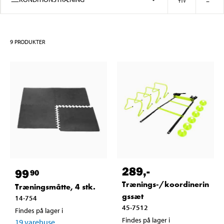
9
PRODUKTER
289
,-
99
90
Trænings-/koordinerin
Træningsmåtte, 4 stk.
gssæt
14-754
45-7512
Findes på lager i
Findes på lager i
19
varehuse