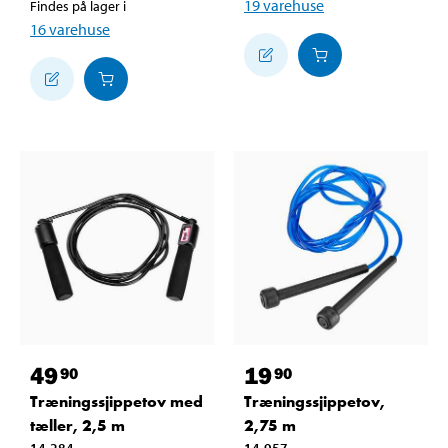
19
varehuse
Findes på lager i
16
varehuse
49
19
90
90
Træningssjippetov med
Træningssjippetov,
tæller, 2,5 m
2,75 m
14-284
14-957