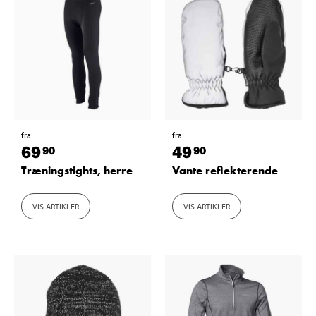
fra
fra
69
49
90
90
Træningstights, herre
Vante reflekterende
VIS ARTIKLER
VIS ARTIKLER