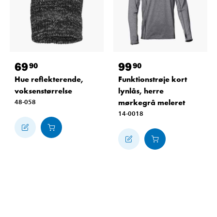
69
99
90
90
Hue reflekterende,
Funktionstrøje kort
voksenstørrelse
lynlås, herre
48-058
mørkegrå meleret
14-0018