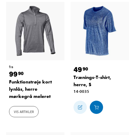
fra
49
90
99
90
Trænings-T-shirt,
Funktionstrøje kort
herre, S
lynlås, herre
14-0035
mørkegrå meleret
VIS ARTIKLER