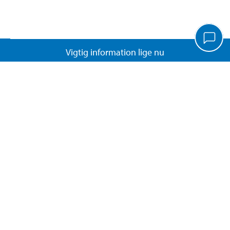
Vigtig information lige nu
Kundeservice
Biltema Café
Biltema Erhverv
Om Biltema
Arbejd hos os
Vores koncept