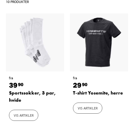
10
PRODUKTER
fra
fra
39
29
90
90
Sportssokker, 3 par,
T-shirt Yosemite, herre
hvide
VIS ARTIKLER
VIS ARTIKLER