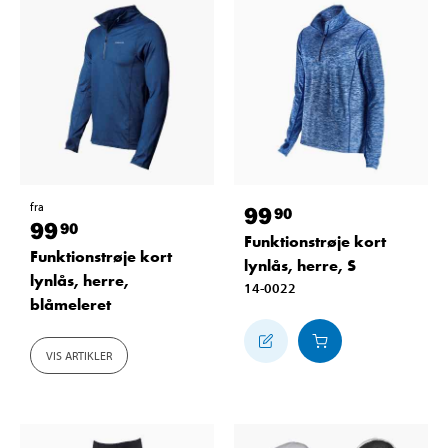
fra
99
90
99
90
Funktionstrøje kort
Funktionstrøje kort
lynlås, herre, S
lynlås, herre,
14-0022
blåmeleret
VIS ARTIKLER