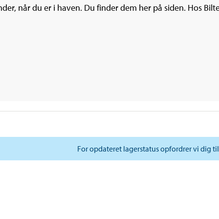
, når du er i haven. Du finder dem her på siden. Hos Biltema 
For opdateret lagerstatus opfordrer vi dig ti