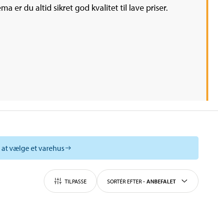
er du altid sikret god kvalitet til lave priser.
l at vælge et varehus
TILPASSE
SORTÉR EFTER
-
ANBEFALET