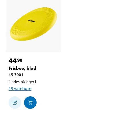
44
90
Frisbee, blød
45-7001
Findes på lager i
19
varehuse