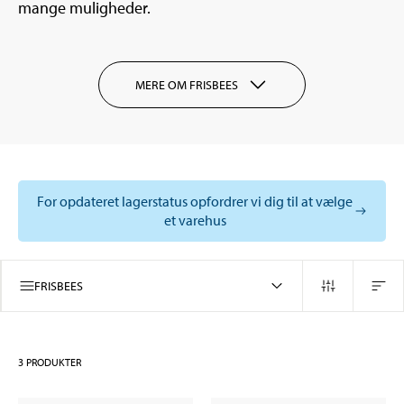
mange muligheder.
MERE OM FRISBEES
For opdateret lagerstatus opfordrer vi dig til at vælge
et varehus
FRISBEES
3
PRODUKTER