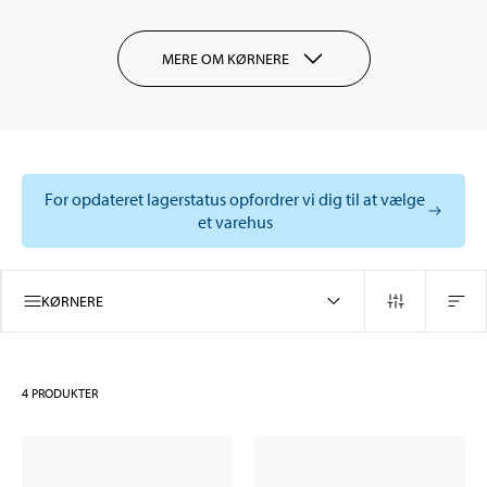
MERE OM KØRNERE
For opdateret lagerstatus opfordrer vi dig til at vælge
et varehus
KØRNERE
4
PRODUKTER