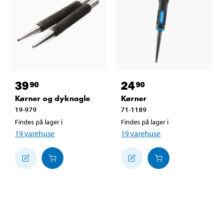
39
24
90
90
Kørner og dyknagle
Kørner
19-979
71-1189
Findes på lager i
Findes på lager i
19
varehuse
19
varehuse