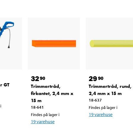
32
29
90
90
r GT
Trimmertråd,
Trimmertråd, rund,
firkantet, 2,4 mm x
2,4 mm x 15 m
15 m
18-637
i
18-641
Findes på lager i
19
varehuse
Findes på lager i
19
varehuse