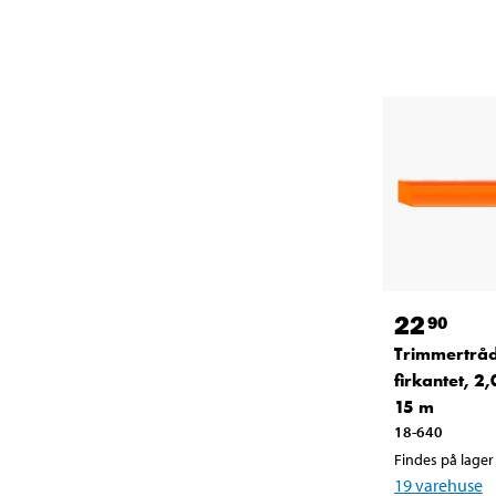
22
90
Trimmertråd
firkantet, 2
15 m
18-640
Findes på lager 
19
varehuse