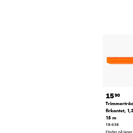
15
90
Trimmertråd
firkantet, 1
15 m
18-638
Findes på lager 