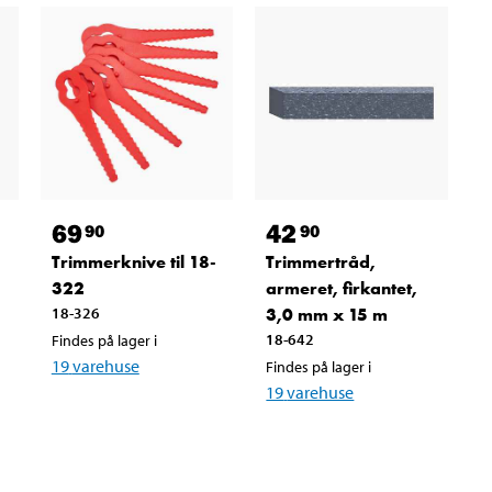
69
42
90
90
Trimmerknive til 18-
Trimmertråd,
322
armeret, firkantet,
18-326
3,0 mm x 15 m
18-642
Findes på lager i
19
varehuse
Findes på lager i
19
varehuse