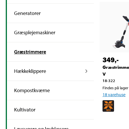
Generatorer
Græsplejemaskiner
Græstrimmere
349
,-
Græstrimme
Hækkeklippere
V
18-322
Findes på lager 
Kompostkværne
18
varehuse
Kultivator
Løvsugere og løvblæsere