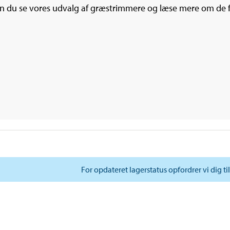
kan du se vores udvalg af græstrimmere og læse mere om de 
For opdateret lagerstatus opfordrer vi dig ti