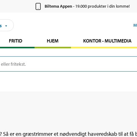
Biltema Appen
- 19.000 produkter i din lomme!
s
M
FRITID
HJEM
KONTOR - MULTIMEDIA
å er en græstrimmer et nødvendigt haveredskab til at få b