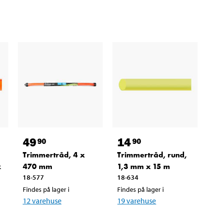
49
14
90
90
Trimmertråd, 4 x
Trimmertråd, rund,
x
470 mm
1,3 mm x 15 m
18-577
18-634
Findes på lager i
Findes på lager i
12
varehuse
19
varehuse