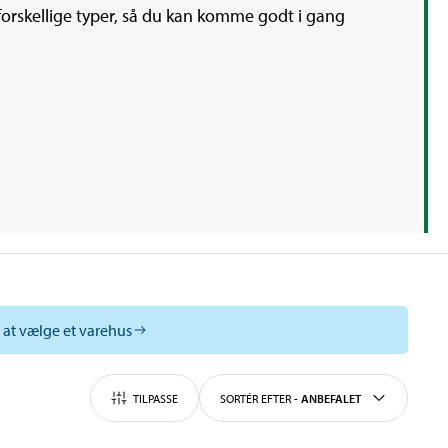
forskellige typer, så du kan komme godt i gang
l at vælge et varehus
TILPASSE
SORTÉR EFTER
-
ANBEFALET