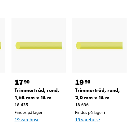
17
19
90
90
Trimmertråd, rund,
Trimmertråd, rund,
1,65 mm x 15 m
2,0 mm x 15 m
18-635
18-636
Findes på lager i
Findes på lager i
19
varehuse
19
varehuse