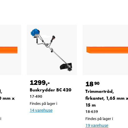
1299
,-
18
90
Buskrydder BC 420
,
Trimmertråd,
17-490
,0 mm x
firkantet, 1,65 mm 
Findes på lager i
15 m
14
varehuse
18-639
i
Findes på lager i
19
varehuse