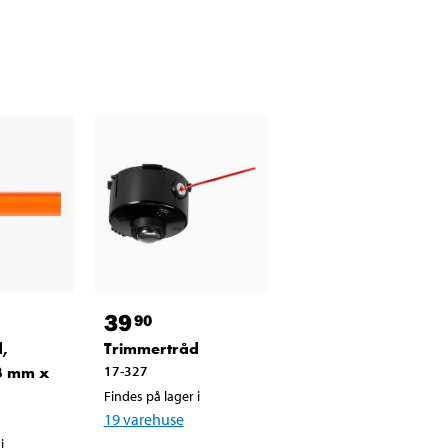
39
90
,
Trimmertråd
,3 mm x
17-327
Findes på lager i
19
varehuse
i