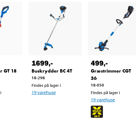
1699
,-
499
,-
r GT 18
Buskrydder BC 4T
Græstrimmer CGT
18-298
36
18-050
Findes på lager i
19
varehuse
i
Findes på lager i
19
varehuse