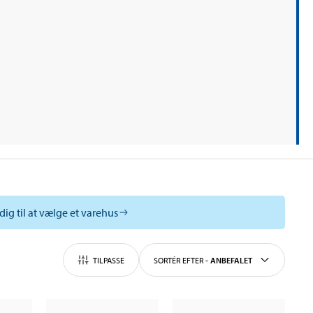
dig til at vælge et varehus
TILPASSE
SORTÉR EFTER
-
ANBEFALET