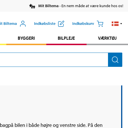
Mit Biltema
- En nem måde at være kunde hos os!
it Biltema
Indkøbsliste
Indkøbskurv
BYGGERI
BILPLEJE
VÆRKTØJ
g bagpå bilen i både højre og venstre side. På den