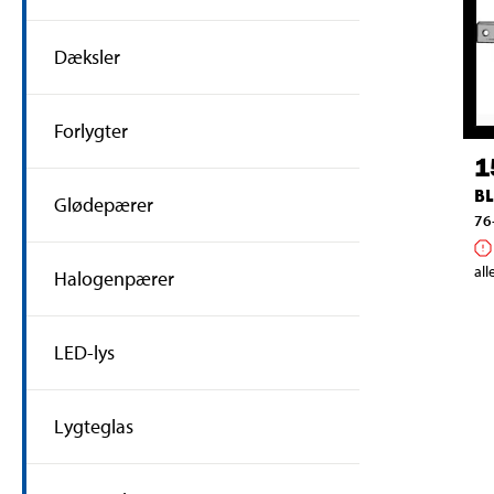
Dæksler
Forlygter
1
BL
Glødepærer
76
all
Halogenpærer
LED-lys
Lygteglas