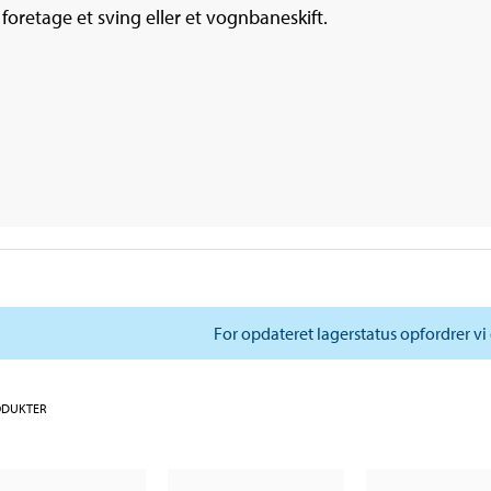
 foretage et sving eller et vognbaneskift.
For opdateret lagerstatus opfordrer vi 
ODUKTER