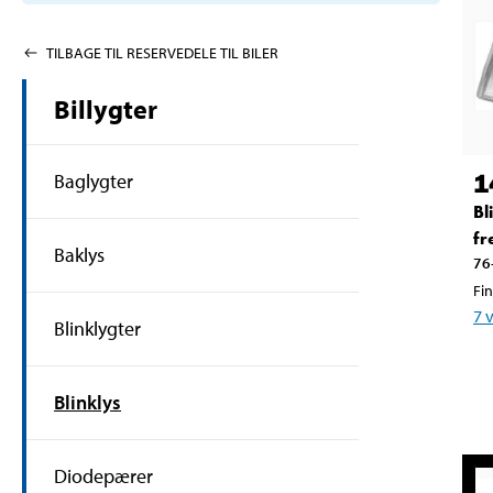
TILBAGE TIL RESERVEDELE TIL BILER
Billygter
1
Baglygter
Bl
fr
Baklys
76
Fin
7
Blinklygter
Blinklys
Diodepærer