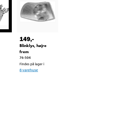
149
,-
Blinklys, højre
frem
76-504
Findes på lager i
8
varehuse