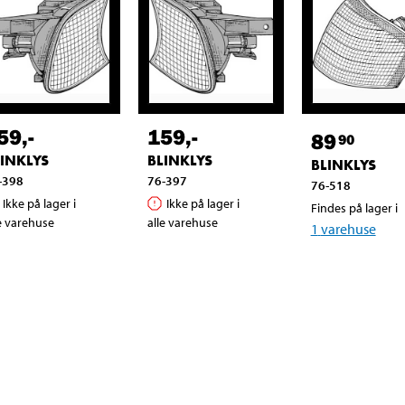
59
,-
159
,-
89
90
INKLYS
BLINKLYS
BLINKLYS
-398
76-397
76-518
Ikke på lager i
Ikke på lager i
Findes på lager i
e varehuse
alle varehuse
1
varehuse