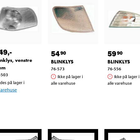
49
,-
54
59
90
90
inklys, venstre
BLINKLYS
BLINKLYS
em
76-573
76-556
-503
Ikke på lager i
Ikke på lager i
des på lager i
alle varehuse
alle varehuse
varehuse