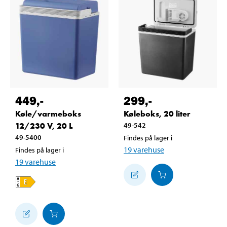
449
,-
299
,-
Køle/varmeboks
Køleboks, 20 liter
12/230 V, 20 L
49-542
49-5400
Findes på lager i
19
varehuse
Findes på lager i
19
varehuse