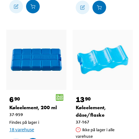
6
13
90
90
Køleelement, 200 ml
Køleelement,
37-959
dåse/flaske
37-167
Findes på lager i
18
varehuse
Ikke på lager i alle
varehuse