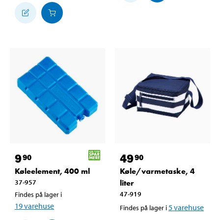
9
49
90
90
Køleelement, 400 ml
Køle/varmetaske, 4
37-957
liter
47-919
Findes på lager i
19
varehuse
5
varehuse
Findes på lager i