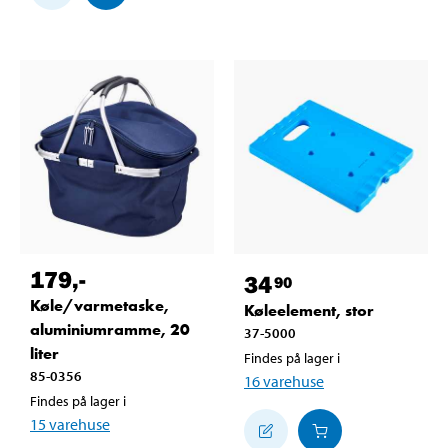
179
,-
34
90
Køle/varmetaske,
Køleelement, stor
aluminiumramme, 20
37-5000
liter
Findes på lager i
85-0356
16
varehuse
Findes på lager i
15
varehuse