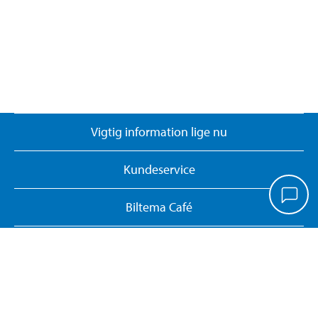
Vigtig information lige nu
Kundeservice
Biltema Café
Biltema Erhverv
Om Biltema